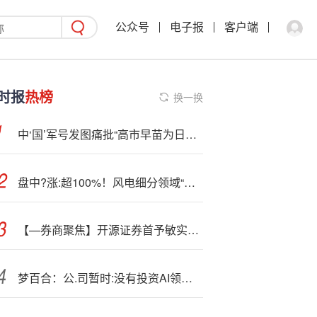
公众号
电子报
客户端
时报
热榜
换一换
中‘国’军号发图痛批“高市早苗为日本军国主义招魂”
盘中?涨:超100%！风电细分领域“新星”，今日上市
【—券商聚焦】开源证券首予敏实集团(00425)“买入”评级 指机器人、AI液冷等新赛道有望形成第三成长曲线
梦百合：公.司暂时:没有投资AI领域的公司