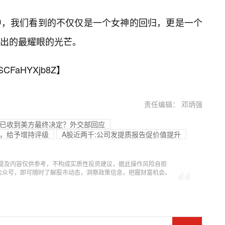
中，我们看到的不仅仅是一个女神的回归，更是一个
出的最耀眼的光芒。
SCFaHYXjb8Z
】
责任编辑： 邓炳强
否已收到美方最终决定？外交部回应
元，给予增持评级
A股近两千:公司发提质报告促价值提升
提及内容仅供参考，不构成实质性投资建议，据此操作风险自担
信公众号，即可随时了解股市动态，洞察政策信息，把握财富机会。