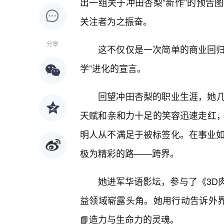
出一组关于冲田杏梨“新作”的预告
关注者为之振奋。
分享
这不仅仅是一次简单的商业回归
学”进化的宣言。
回望冲田杏梨的职业生涯，她几
天赋和亲和力十足的笑容迅速走红
明人从不满足于被标签化。在事业如
极为精彩的路——跨界。
她进军华语影坛，参与了《3D
益领域崭露头角。她用行动告诉外界
📘造力与生命力的灵魂。