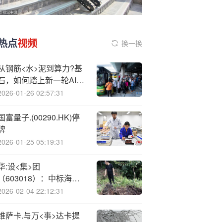
热点
视频
换一换
从钢筋<水>泥到算力?基
石，如何踏上新一轮AI浪
潮
2026-01-26 02:57:31
国富量子.(00290.HK)停
牌
2026-01-25 05:19:31
华:设<集>团
（603018）：中标海口
市交投建设开发有限公司
2026-02-04 22:12:31
采购项目，中标金额为
296.31万元
维萨卡.与万<事>达卡提