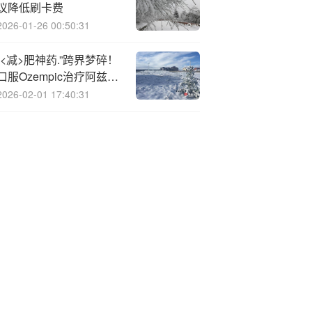
议降低刷卡费
2026-01-26 00:50:31
“<减>肥神药.”跨界梦碎！
口服Ozempic治疗阿兹海
默症宣告失败，诺和诺德
2026-02-01 17:40:31
暴跌12%