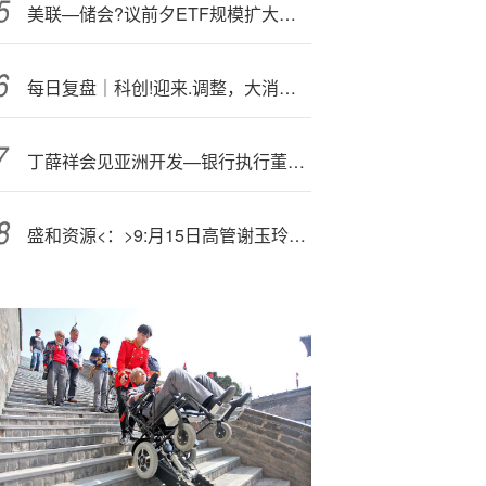
美联—储会?议前夕ETF规模扩大，黄金逼近历史纪录
每日复盘｜科创!迎来.调整，大消费逆势走强！
丁薛祥会见亚洲开发—银行执行董事访问团
盛和资源<：>9:月15日高管谢玉玲增持股份合计1000股