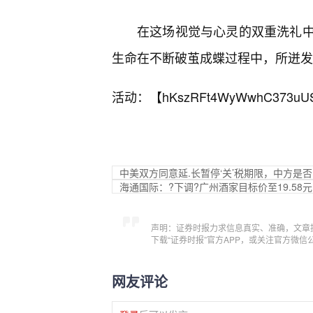
在这场视觉与心灵的双重洗礼
生命在不断破茧成蝶过程中，所迸发
活动：【
hKszRFt4WyWwhC373uU
中美双方同意延.长暂停‘关’税期限，中方是
海通国际：?下调?广州酒家目标价至19.58
声明：证券时报力求信息真实、准确，文章
下载“证券时报”官方APP，或关注官方微
网友评论