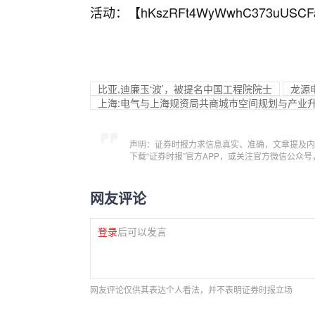
活动：【
hKszRFt4WyWwhC373uUSCF
比亚,迪廉玉‘波’，被提名中国工程院院士
龙源
上海:电气与上海规资局共商城市空间规划与产业
声明：证券时报力求信息真实、准确，文章提及内
下载“证券时报”官方APP，或关注官方微信公众
网友评论
登录
后可以发言
网友评论仅供其表达个人看法，并不表明证券时报立场