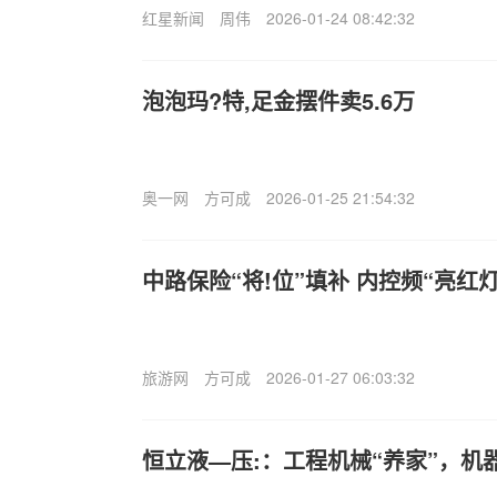
红星新闻
周伟
2026-01-24 08:42:32
泡泡玛?特,足金摆件卖5.6万
奥一网
方可成
2026-01-25 21:54:32
中路保险“将!位”填补 内控频“亮红灯
旅游网
方可成
2026-01-27 06:03:32
恒立液—压:：工程机械“养家”，机